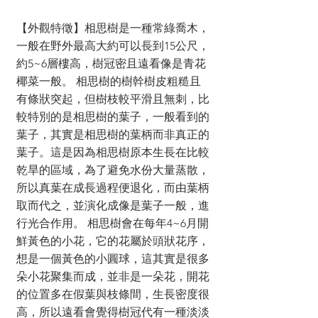
【外觀特徵】相思樹是一種常綠喬木，
一般在野外最高大約可以長到15公尺，
約5~6層樓高，樹冠密且遠看像是青花
椰菜一般。 相思樹的樹幹樹皮粗糙且
有條狀突起，但樹枝較平滑且無刺，比
較特別的是相思樹的葉子，一般看到的
葉子，其實是相思樹的葉柄而非真正的
葉子。這是因為相思樹原本生長在比較
乾旱的區域，為了避免水份大量蒸散，
所以真葉在成長過程便退化，而由葉柄
取而代之，並演化成像是葉子一般，進
行光合作用。 相思樹會在每年4~6月開
鮮黃色的小花，它的花屬於頭狀花序，
想是一個黃色的小圓球，這其實是很多
朵小花聚集而成，並非是一朵花，開花
的位置多在假葉與枝條間，生長密度很
高，所以遠看會覺得樹冠代有一種淡淡