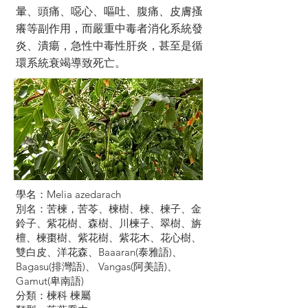
暈、頭痛、噁心、嘔吐、腹痛、皮膚搔
癢等副作用，而嚴重中毒者消化系統發
炎、潰瘍，急性中毒性肝炎，甚至是循
環系統衰竭導致死亡。
學名：Melia azedarach
別名：苦楝，苦苓、楝樹、楝、楝子、金
鈴子、紫花樹、森樹、川楝子、翠樹、旃
檀、楝棗樹、紫花樹、紫花木、花心樹、
雙白皮、洋花森、Baaaran(泰雅語)、
Bagasu(排灣語)、 Vangas(阿美語)、
Gamut(卑南語)
分類：楝科 楝屬