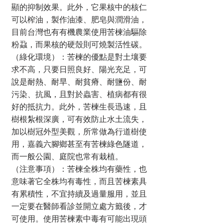
顯的抑制效果。此外，它果核中的核仁
可以榨油，製作油漆、肥皂與潤滑油，
目前台灣也有有機農業使用苦楝油驅除
粉蝨，而果核的硬殼則可燒製活性碳。
​（綠化環境）：苦楝的優點是對土壤要
求不高，只要日照良好、陽光充足，可
說是耐熱、耐旱、耐貧瘠、耐鹽份、耐
污染、抗風，且對於蟲害、植病都有很
好的抵抗力。此外，苦楝生長迅速，且
樹根紮根深廣，可有效防止水土流失，
加以樹冠外型美觀，所常做為行道樹使
用，嘉義六腳鄉甚至有苦楝綠色隧道，
而一般公園、庭院也常有栽植。
​（注意事項）：苦楝全株均有藥性，也
意味著它全株均有毒性，而且苦楝素具
有累積性，不宜持續及過量服用，並且
一定要在醫師看診並開立處方籤後，才
可使用。使用苦楝素中毒有可能出現頭