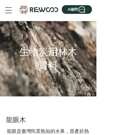
AI顧問
生物炭用林木
資料
龍眼木
龍眼是臺灣民眾熟知的水果，原產於熱