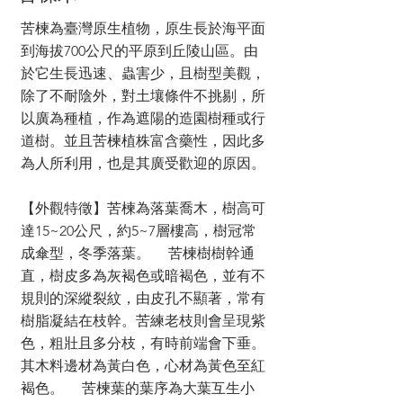
苦楝為臺灣原生植物，原生長於海平面
到海拔700公尺的平原到丘陵山區。由
於它生長迅速、蟲害少，且樹型美觀，
除了不耐陰外，對土壤條件不挑剔，所
以廣為種植，作為遮陽的造園樹種或行
道樹。並且苦楝植株富含藥性，因此多
為人所利用，也是其廣受歡迎的原因。
【外觀特徵】苦楝為落葉喬木，樹高可
達15~20公尺，約5~7層樓高，樹冠常
成傘型，冬季落葉。 苦楝樹樹幹通
直，樹皮多為灰褐色或暗褐色，並有不
規則的深縱裂紋，由皮孔不顯著，常有
樹脂凝結在枝幹。苦練老枝則會呈現紫
色，粗壯且多分枝，有時前端會下垂。
其木料邊材為黃白色，心材為黃色至紅
褐色。 苦楝葉的葉序為大葉互生小