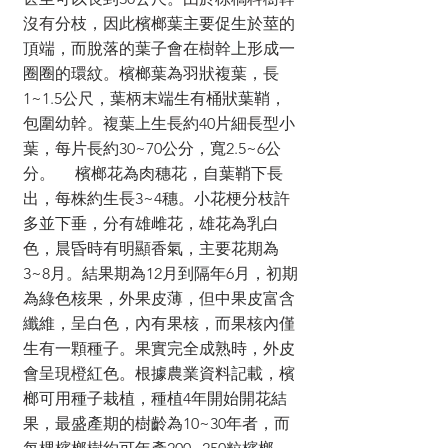
沒有分枝，因此檳榔葉主要促生於莖的
頂端，而脫落的葉子會在樹幹上形成一
圈圈的環紋。檳榔葉為羽狀複葉，長
1~1.5公尺，葉柄末端生有桶狀葉鞘，
包圍幼幹。複葉上生長約40片細長型小
葉，每片長約30~70公分，寬2.5~6公
分。 檳榔花為肉穗花，自葉鞘下長
出，每株約生長3~4穗。小花梗分枝許
多並下垂，分有雄雌花，雄花為乳白
色，晨昏時有明顯香氣，主要花期為
3~8月。結果期為12月到隔年6月，初期
為綠色核果，外果皮薄，但中果皮富含
纖維，呈白色，內有果核，而果核內僅
生有一顆種子。果實完全成熟時，外皮
會呈現橙紅色。根據農業資料記載，檳
榔可用種子栽植，種植4年開始開花結
果，最盛產期的樹齡為10~30年者，而