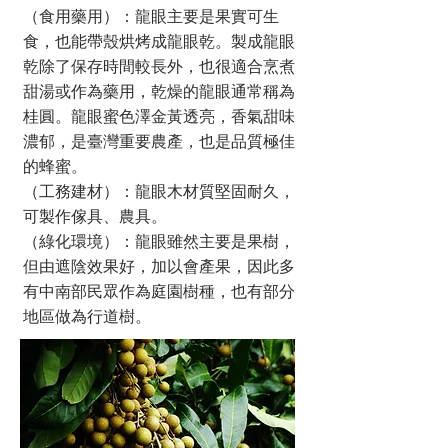
（食用藥用）：龍眼主要是果實可生
食，也能帶殼烘烤成龍眼乾。製成龍眼
乾除了保存時間較長外，也很適合烹煮
甜湯或作為藥用，乾燥的龍眼通常稱為
桂圓。龍眼蜜色澤金黃透亮，香氣甜味
濃郁，是臺灣重要農產，也是品質極佳
的蜂蜜。
（工務建材）：龍眼木材質堅固耐久，
可製作傢具、農具。
（綠化環境）：龍眼雖然主要是果樹，
但由遮陰效果好，加以會產果，因此多
有中南部民眾作為庭園樹種，也有部分
地區做為行道樹。