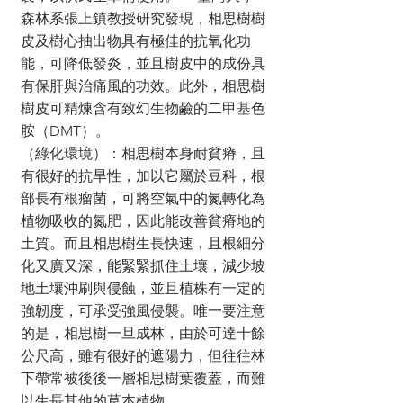
森林系張上鎮教授研究發現，相思樹樹
皮及樹心抽出物具有極佳的抗氧化功
能，可降低發炎，並且樹皮中的成份具
有保肝與治痛風的功效。此外，相思樹
樹皮可精煉含有致幻生物鹼的二甲基色
胺（DMT）。
​（綠化環境）：相思樹本身耐貧瘠，且
有很好的抗旱性，加以它屬於豆科，根
部長有根瘤菌，可將空氣中的氮轉化為
植物吸收的氮肥，因此能改善貧瘠地的
土質。而且相思樹生長快速，且根細分
化又廣又深，能緊緊抓住土壤，減少坡
地土壤沖刷與侵蝕，並且植株有一定的
強韌度，可承受強風侵襲。唯一要注意
的是，相思樹一旦成林，由於可達十餘
公尺高，雖有很好的遮陽力，但往往林
下帶常被後後一層相思樹葉覆蓋，而難
以生長其他的草本植物。