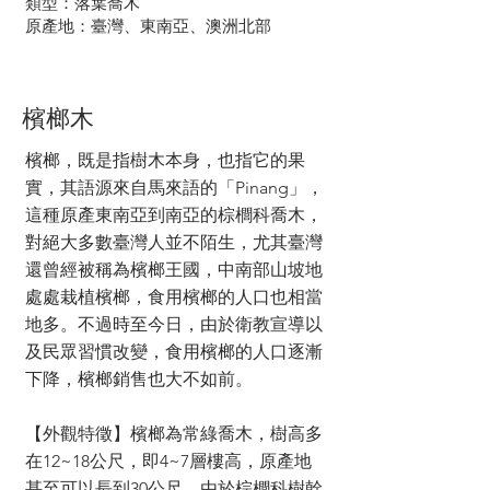
類型：落葉喬木
原產地：臺灣、東南亞、澳洲北部
檳榔木
檳榔，既是指樹木本身，也指它的果
實，其語源來自馬來語的「Pinang」，
這種原產東南亞到南亞的棕櫚科喬木，
對絕大多數臺灣人並不陌生，尤其臺灣
還曾經被稱為檳榔王國，中南部山坡地
處處栽植檳榔，食用檳榔的人口也相當
地多。不過時至今日，由於衛教宣導以
及民眾習慣改變，食用檳榔的人口逐漸
下降，檳榔銷售也大不如前。
【外觀特徵】檳榔為常綠喬木，樹高多
在12~18公尺，即4~7層樓高，原產地
甚至可以長到30公尺。由於棕櫚科樹幹