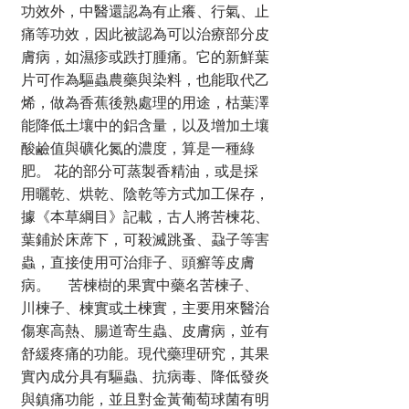
功效外，中醫還認為有止癢、行氣、止
痛等功效，因此被認為可以治療部分皮
膚病，如濕疹或跌打腫痛。它的新鮮葉
片可作為驅蟲農藥與染料，也能取代乙
烯，做為香蕉後熟處理的用途，枯葉澤
能降低土壤中的鋁含量，以及增加土壤
酸鹼值與礦化氮的濃度，算是一種綠
肥。 花的部分可蒸製香精油，或是採
用曬乾、烘乾、陰乾等方式加工保存，
據《本草綱目》記載，古人將苦楝花、
葉鋪於床蓆下，可殺滅跳蚤、蝨子等害
蟲，直接使用可治痱子、頭癬等皮膚
病。 苦楝樹的果實中藥名苦楝子、
川楝子、楝實或土楝實，主要用來醫治
傷寒高熱、腸道寄生蟲、皮膚病，並有
舒緩疼痛的功能。現代藥理研究，其果
實內成分具有驅蟲、抗病毒、降低發炎
與鎮痛功能，並且對金黃葡萄球菌有明