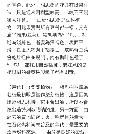
的黃色。此外，相思樹的花具有淡淡香
味，只是通常因樹型較高，比較不容易
讓人注意。 由於相思樹是豆科植
物，因此果實與所有豆科都一樣，具有
扁平頰果(豆莢)。結果期為5~10月，初
期為淺綠色，漸變為深褐色、表面平
滑，長度大約與手指接近，成熟時豆莢
會乾燥扭曲並裂開，內有咖啡色種子
5~8顆，並採用自然播種，要注意的是
相思樹的嫩莢果與種子都有劇毒。
【用途】（柴薪植物）：相思樹被廣為
栽植最初即是當作柴薪植物，這是因為
燃燒相思木時，它不會出油，所以不會
燒出過於刺激眼睛的煙。另一方面，由
於它的質地細密，火力穩定且熱量大，
在石化燃料尚未普及的年代，是重要的
炊事燃料來源。 由於是良好的柴薪