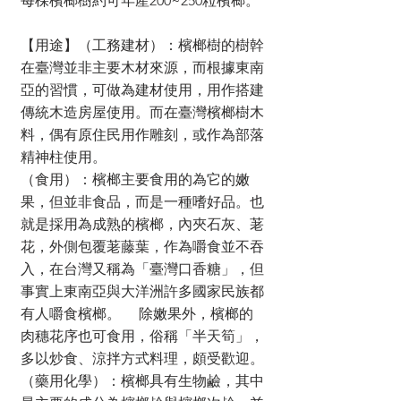
每棵檳榔樹約可年產200~250粒檳榔。
【用途】（工務建材）：檳榔樹的樹幹
在臺灣並非主要木材來源，而根據東南
亞的習慣，可做為建材使用，用作搭建
傳統木造房屋使用。而在臺灣檳榔樹木
料，偶有原住民用作雕刻，或作為部落
精神柱使用。
（食用）：
檳榔主要食用的為它的嫩
果，但並非食品，而是一種嗜好品。也
就是採用為成熟的檳榔，內夾石灰、荖
花，外側包覆荖藤葉，作為嚼食並不吞
入，在台灣又稱為「臺灣口香糖」，但
事實上東南亞與大洋洲許多國家民族都
有人嚼食檳榔。 除嫩果外，檳榔的
肉穗花序也可食用，俗稱「半天筍」，
多以炒食、涼拌方式料理，頗受歡迎。
（藥用化學）：檳榔具有生物鹼，其中