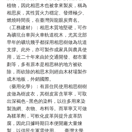
植物，因此相思木也被拿來製炭，稱為
相思炭，其性質火力穩定、發煙極少、
燃燒時間長，在臺灣與龍眼炭齊名。
（工務建材）：相思木質地堅硬，可作
為礦坑台車與火車軌道枕木，尤其北部
早年的礦坑幾乎都採用相思樹做為坑道
支撐。此外，亦可製作成家具與農具使
用，近二十年來由於交通開發、都市重
劃等，多有原本是相思林的地方被砍
除，而砍除的相思木則經由木材場製作
成木地板，外銷國際。
（藥用化學）：有原住民使用相思樹樹
皮做為樹皮衣，其樹皮富含單寧，可取
出深褐色~黑色的染料，以往多用來染
製漁網、衣物、布料等。而單寧又可做
為鞣革劑，可軟化皮革與提升皮革防
腐，因此日據時期日本便開廠大量煉
製，以供民生軍需使用。 臺灣大學