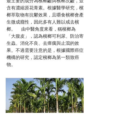
最主要的成分為檳榔鹼與檳榔次鹼，並
含有濃縮原花青素。根據醫學研究，檳
榔萃取物有抗鬱效果，且嚼食檳榔會產
生微成癮性，因此多有人難以戒去檳
榔。 由中醫角度來看，稱檳榔為
「大腹皮」，認為檳榔可利尿、防治寄
生蟲、消化不良、去瘴癘與止瀉的效
果。不過需要注意的是，根據國際癌症
機構的研究，認定檳榔為第一類致癌
物。
學名：Areca catechu