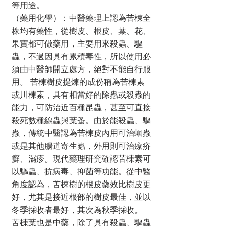
等用途。
（藥用化學）：中醫藥理上認為苦楝全
株均有藥性，從樹皮、根皮、葉、花、
果實都可做藥用，主要用來殺蟲、驅
蟲，不過因具有累積毒性，所以使用必
須由中醫師開立處方，絕對不能自行服
用。 苦楝樹皮提煉的成份稱為苦楝素
或川楝素，具有相當好的除蟲或殺蟲的
能力，可防治近百種昆蟲，甚至可直接
殺死數種線蟲與葉蚤。由於能殺蟲、驅
蟲，傳統中醫認為苦楝皮內用可治蛔蟲
或是其他腸道寄生蟲，外用則可治療疥
癬、濕疹。現代藥理研究確認苦楝素可
以驅蟲、抗病毒、抑菌等功能。從中醫
角度認為，苦楝樹的根皮藥效比樹皮更
好，尤其是接近根部的樹皮最佳，並以
冬季採收者最好，其次為秋季採收。
苦楝葉也是中藥，除了具有殺蟲、驅蟲