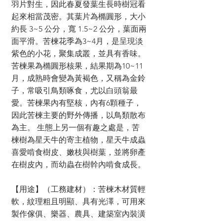
羽片對生，因此春夏發葉生長時樹冠看
起來相當茂密。其葉片為橢圓形，大小
約長 3~5 公分，寬 1.5~2 公分，葉面兩
面平滑。苦楝花季為3~4月，是呈現淡
紫色的小花，聚集成叢，並具有香味。
苦楝果為橢圓形核果，結果期為10~11
月，成熟時會變為黃褐色，又稱為金鈴
子，常吸引鳥類啄食，尤以白頭翁最
愛。苦楝果內有堅核，內有6顆種子，
因此苦楝主要的野外傳播，以鳥類散布
為主。 生態上另一個有趣之處是，苦
楝樹為星天牛的寄主植物，星天牛成蟲
喜愛啃食樹皮、嫩枝與樹葉，並將卵產
在樹皮內，而幼蟲在樹幹內啃食成長。
【用途】（工務建材）：苦楝木材質輕
軟，紋理粗且明顯、具有光澤，可用來
製作傢俱、樂器、農具、建築室內裝潢