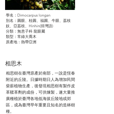
學名：Dimocarpus longan
別名：圓眼、桂圓、福圓、牛眼、荔枝
奴、亞荔枝、Hinhin(排灣語)
分類：無患子科 龍眼屬
類型：常綠大喬木
原產地：熱帶亞洲
相思木
相思樹在臺灣原產於南部，一說是恆春
附近的丘陵。日據時期日人為增加民間
柴薪植物生產，後發現相思樹有製作皮
革鞣革劑的成份，可供煉製，遂大量推
廣種植於臺灣各地低海拔丘陵地或郊
區，成為臺灣早年重要且知名的造林樹
種。