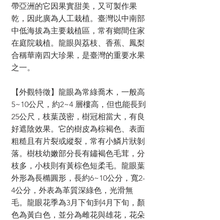
帶亞洲的它因果實甜美，又可製作果
乾，因此廣為人工栽植。臺灣以中南部
中低海拔為主要栽植區，常有鄉間住家
在庭院栽植。龍眼與荔枝、香蕉、鳳梨
合稱華南四大珍果，是臺灣的重要水果
之一。
【外觀特徵】龍眼為常綠喬木，一般高
5~10公尺，約2~4 層樓高，但也能長到
25公尺，枝葉茂密，樹冠相當大，有良
好遮陰效果。它的樹皮為棕褐色、表面
粗糙且有片裂或縱裂，常有小鱗片狀剝
落。樹枝幼嫩部分長有鏽褐色毛茸，分
枝多，小枝則有黃棕色短柔毛。龍眼葉
外形為長橢圓形，長約6~10公分，寬2-
4公分，外表為革質深綠色，光滑無
毛。龍眼花季為3月下旬到4月下旬，顏
色為黃白色，並分為雌花與雄花，花朵