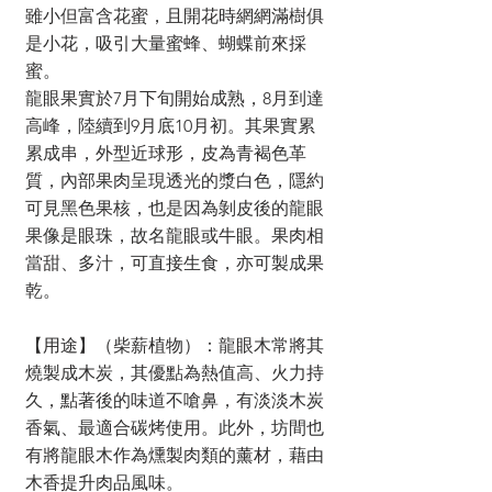
雖小但富含花蜜，且開花時網網滿樹俱
是小花，吸引大量蜜蜂、蝴蝶前來採
蜜。
龍眼果實於7月下旬開始成熟，8月到達
高峰，陸續到9月底10月初。其果實累
累成串，外型近球形，皮為青褐色革
質，內部果肉呈現透光的漿白色，隱約
可見黑色果核，也是因為剝皮後的龍眼
果像是眼珠，故名龍眼或牛眼。果肉相
當甜、多汁，可直接生食，亦可製成果
乾。
【用途】（柴薪植物）：龍眼木常將其
燒製成木炭，其優點為熱值高、火力持
久，點著後的味道不嗆鼻，有淡淡木炭
香氣、最適合碳烤使用。此外，坊間也
有將龍眼木作為燻製肉類的薰材，藉由
木香提升肉品風味。