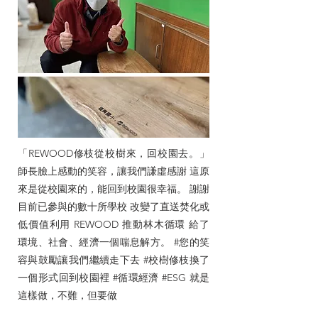
「REWOOD修枝從校樹來，回校園去。」
師長臉上感動的笑容，讓我們謙虛感謝 這原
來是從校園來的，能回到校園很幸福。 謝謝
目前已參與的數十所學校 改變了直送焚化或
低價值利用 REWOOD 推動林木循環 給了
環境、社會、經濟一個喘息解方。 #您的笑
容與鼓勵讓我們繼續走下去 #校樹修枝換了
一個形式回到校園裡 #循環經濟 #ESG 就是
這樣做，不難，但要做