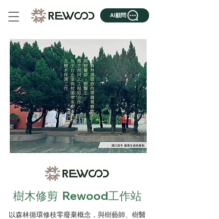
AI顧問
樹木修剪 Rewood工作站
以森林循環修枝零廢棄概念，與樹藝師、樹醫