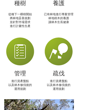
​種樹
養護
從種下一棵樹開始
已有林地進行專案管理
將林地妥善規劃
林地樹木的養護
並針對市場需求
​讓林木生長健康
進行
計畫性生產
管理
​疏伐
進行資產盤點
進行資產盤點
以及林木修伐後的
以及林木修伐後的
​運用規劃
​運用規劃